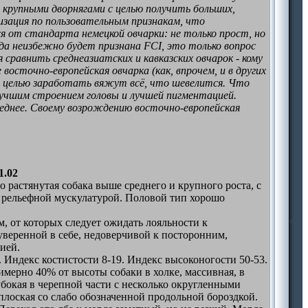
с крупными дворнягами с целью получить больших,
изация по пользовательным признакам, что
 от стандарта немецкой овчарки: не только прост, но
рода неизбежно будет признана FCI, это только вопрос
сравнить среднеазиатских и кавказских овчарок - кому
осточно-европейская овчарка (как, впрочем, и в других
 с целью заработать вяжут всё, что шевелится. Что
 лучшим строением головы и лучшей пигментацией.
следнее. Своему возрождению восточно-европейская
1.02
 растянутая собака выше cреднего и крупного роста, с
й рельефной мускулатурой. Половой тип хорошо
 от которых следует ожидать лояльности к
веренной в себе, недоверчивой к посторонним,
ией.
м. Индекс костистости 8-19. Индекс высоконогости 50-53.
имерно 40% от высоты собаки в холке, массивная, в
убокая в черепной части с несколько округленными
плоская со слабо обозначенной продольной бороздкой.