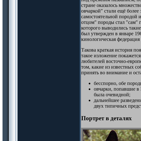
стране оказалось множеств
овчаркой" стали ещё более 
самостоятельной породой и
отцом" породы стал "сам"
которого выводились такие
был утвержден в январе 1
кинологическая федерация
Такова краткая история по
такое изложение покажетс
любителей восточно-европ
том, какие из известных с
принять во внимание и оста
бесспорно, обе поро
овчарки, попавшие в 
была очевидной;
дальнейшее разведени
двух типичных предс
Портрет в деталях