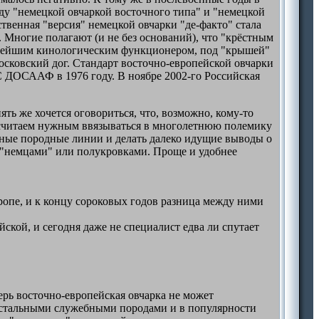
жду "немецкой овчаркой восточного типа" и "немецкой
ственная "версия" немецкой овчарки "де-факто" стала
. Многие полагают (и не без оснований), что "крёстным
упнейшим кинологическим функционером, под "крышей"
московский дог. Стандарт восточно-европейской овчарки
 ДОСААФ в 1976 году. В ноябре 2002-го Российская
ть же хочется оговориться, что, возможно, кому-то
е считаем нужным ввязываться в многолетнюю полемику
нные породные линии и делать далеко идущие выводы о
е "немцами" или полукровками. Проще и удобнее
ропе, и к концу сороковых годов разница между ними
ской, и сегодня даже не специалист едва ли спутает
рь восточно-европейская овчарка не может
остальными служебными породами и в популярности