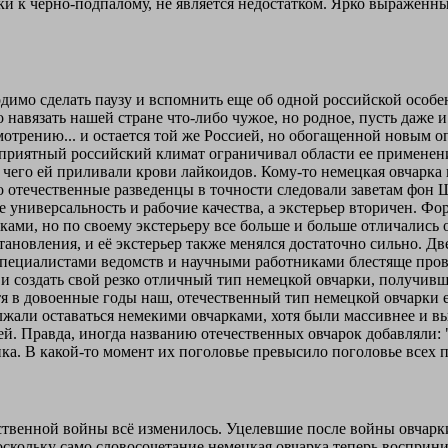
и к черно-подпалому, не является недостатком. Ярко выраженн
одимо сделать паузу и вспомнить еще об одной российской особ
навязать нашей стране что-либо чужое, но родное, пусть даже и
мотрению... и остается той же Россией, но обогащенной новым о
приятный российский климат ограничивал области ее применения
 чего ей приливали крови лайкоидов. Кому-то немецкая овчарка 
то отечественные разведенцы в точности следовали заветам фон 
е универсальность и рабочие качества, а экстерьер вторичен. Ф
ами, но по своему экстерьеру все больше и больше отличались о
тановления, и её экстерьер также менялся достаточно сильно. Д
специалистами ведомств и научными работниками блестяще пров
и создать свой резко отличный тип немецкой овчарки, получивши
тя в довоенные годы наш, отечественный тип немецкой овчарки е
лжали оставаться немекими овчарками, хотя были массивнее и в
й. Правда, иногда названию отечественных овчарок добавляли: 
ика. В какой-то момент их поголовье превысило поголовье всех 
ственной войны всё изменилось. Уцелевшие после войны овчарк
скольку само словосочетание немецкая овчарка теперь восприни