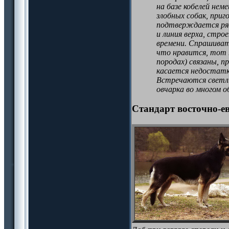
на базе кобелей нем
злобных собак, приг
подтверждается ряд
и линия верха, стро
времени. Спрашиват
что нравится, тот т
породах) связаны, п
касается недостатко
Встречаются светлые
овчарка во многом 
Стандарт восточно-е