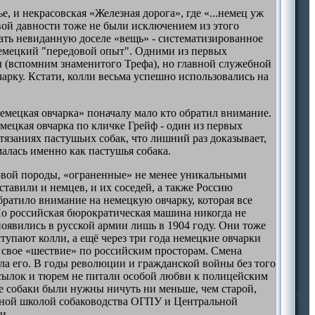
, и некрасовская «Железная дорога», где «...немец уж
вой давности тоже не были исключением из этого
ать невиданную доселе «вещь» - систематизированное
немецкий "передовой опыт". Одними из первых
ы (вспомним знаменитого Трефа), но главной служебной
арку. Кстати, колли весьма успешно использовались на
емецкая овчарка» поначалу мало кто обратил внимание.
мецкая овчарка по кличке Грейф - один из первых
тязаниях пастушьих собак, что лишний раз доказывает,
алась именно как пастушья собака.
новой породы, «ограненные» не менее уникальными
тавили и немцев, и их соседей, а также Россию
братило внимание на немецкую овчарку, которая все
Но российская бюрократическая машина никогда не
оявились в русской армии лишь в 1904 году. Они тоже
тупают колли, а ещё через три года немецкие овчарки
 свое «шествие» по российским просторам. Смена
ла его. В годы революции и гражданской войны без того
ссылок и тюрем не питали особой любви к полицейским
ые собаки были нужны ничуть ни меньше, чем старой,
льной школой собаководства ОГПУ и Центральной
и.