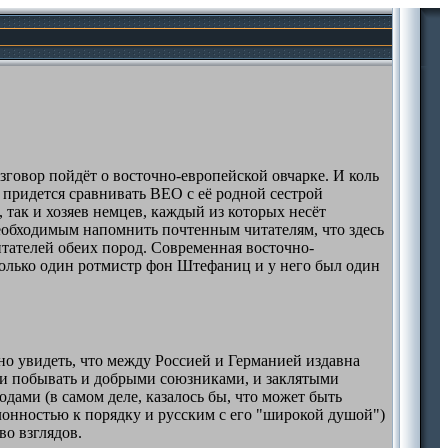
азговор пойдёт о восточно-европейской овчарке. И коль
 придется сравнивать ВЕО с её родной сестрой
 так и хозяев немцев, каждый из которых несёт
необходимым напомнить почтенным читателям, что здесь
читателей обеих пород. Современная восточно-
 только один ротмистр фон Штефаниц и у него был один
но увидеть, что между Россией и Германией издавна
ели побывать и добрыми союзниками, и заклятыми
дами (в самом деле, казалось бы, что может быть
онностью к порядку и русским с его "широкой душой")
во взглядов.