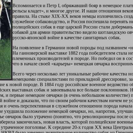
Вспоминается и Петр I, обряжавший бояр в немецкое платье
рельсы кладет», и многое другое. И наши отношения веко
правила. На стыке XIX-XX веков немцы изловчились созд
служебное собаководство, и Россия поспешила перенять 
полицейских собак в еще царской России стали доберман
собакой для армии правительство видело шотландскую овч
русско-японской войне в качестве санитарных собак.
На появление в Германии новой породы под названием «н
На ганноверской выставке 1882 года победителем стала не
племенных производителей в породе. Но победил он в сос
что в начале своей «карьеры» немецкая овчарка восприним
Всего через несколько лет уникальные рабочие качества 
немецкими специалистами по прикладной дрессировке, зас
ие к новой породе. В 1884 году российское военное ведомство о
йских выставках собак и завоевывала все больше поклонников. 
м, и первые немецкие овчарки (в очень небольшом количестве) п
й войне и доказали, что по своим рабочим качествам ничем не ус
я и очень перспективная в служебном отношении порода начала
 не ухудшила положение немецкой овчарки, но, напротив, улучши
ье овчарок было утрачено (понятно, что революционеры после 
азбериха закончилась, новая власть, которой полицейские военн
 утраченное поголовье. К середине 20-х годов XX века Центра
НКВД было завезено значительное количество собак из Германи