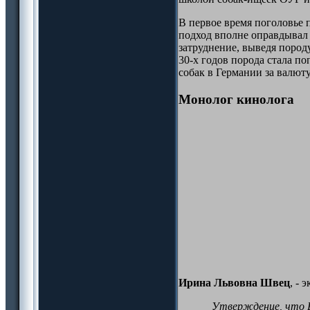
В первое время поголовье 
подход вполне оправдывал 
затруднение, выведя пород
30-х годов порода стала п
собак в Германии за валюту
Монолог кинолога
Ирина Львовна Швец
, -
Утверждение, что ВЕ