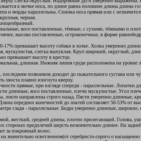
 сверху слегка округлый. Надбровные дуги умеренно выражены. П
ужается к мочке носа, по длине равна половине длины длины г
епа и морды параллельны. Спинка носа прямая или с незначите
крупная, черная.
жницеобразный.
вальные, косо поставленные, тёмные, с сухими, тёмными и пло
оячие, высоко поставленные, остроконечные, в форме равнобед
0-17% превышает высоту собаки в холке. Холка умеренно длинн
я, мускулистая, слегка выпуклая. Круп широкий, округлый, дл
ьно превышает высоту в крестце.
вальная, длинная. Нижняя линия груди расположена на уровне л
последним позвонком доходит до скакательного сустава или чу
ь хвоста плавно изогнута кверху.
чности прямые, при взгляде спереди - параллельные. Лопатки д
ости длинные, косо поставленные, плечи мускулистые. Угол плеч
ы, локти направлены строго назад. Пясти умеренно длинные, к
. Длина передних конечностей до локтей составляет 50-53% от вы
смотре сзади - параллельные. Бедра умеренно длинные, широкие
мой, жесткий, средней длины, плотно прилегающий. Голова, уш
их сторонах предплечий шерсть незначительно длинее. На задне
дит за покровный волос.
на значительно осветленном(от серебристо-серого о насыщенно 