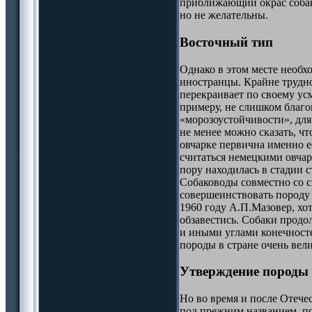
приближающий окрас собак
но не желательны.
Восточный тип
Однако в этом месте необх
иностранцы. Крайне трудно 
перекраивает по своему ус
примеру, не слишком благо
«морозоустойчивости», для
не менее можно сказать, ч
овчарке первична именно е
считаться немецкими овчарк
пору находилась в стадии с
Собаководы совместно со 
совершеинствовать породу 
1960 году А.П.Мазовер, хо
обзавестись. Собаки продо
и иными углами конечносте
породы в стране очень вел
Утверждение породы
Но во время и после Отече
под прежним названием, по