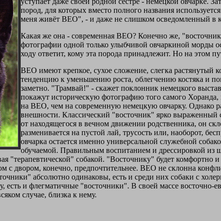
уступает даже своей родной сестре - немецкой овчарке. З
пород, для которых вместо полного названия используется
меня живёт ВЕО", - и даже не слишком осведомленный в к
Какая же она - современная ВЕО? Конечно же, "восточни
фотографии одной только улыбчивой овчаркиной морды о
ходу ответит, кому эта порода принадлежит. Но на этом пу
ВЕО имеют крепкое, сухое сложение, слегка растянутый к
тенденцию к уменьшению роста, облегчению костяка и пока
заметно. "Трамвай!" - скажет поклонник немецкого выста
покажут историческую фотографию того самого Хоранда, к
на ВЕО, чем на современную немецкую овчарку. Однако ра
внешности. Классический "восточник" ярко выраженный с
от находящегося в вечном движении родственника, он скл
разменивается на пустой лай, трусость или, наоборот, бе
овчарка остается именно универсальной служебной собако
обучаемой. Правильным воспитанием и дрессировкой из ще
ая "терапевтической" собакой. "Восточнику" будет комфортно и в
ом с двором, конечно, предпочтительнее. ВЕО не склонна конфл
осточники" абсолютно одинаковы, есть и среди них собаки с хол
, есть и флегматичные "восточники". В своей массе восточно-ев
сяком случае, близка к нему.