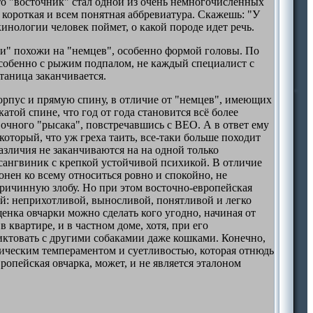
ато "восточник" стал одной из очень немногочисленных
 короткая и всем понятная аббревиатура. Скажешь: "У
инологии человек поймет, о какой породе идет речь.
ки" похожи на "немцев", особенно формой головы. По
собенно с рыжим подпалом, не каждый специалист с
таница заканчивается.
орпус и прямую спину, в отличие от "немцев", имеющих
той спине, что год от года становится всё более
вочного "рысака", повстречавшись с ВЕО. А в ответ ему
оторый, что уж греха таить, все-таки больше походит
зличия не заканчиваются на на одной только
ангвиник с крепкой устойчивой психикой. В отличие
онен ко всему относиться ровно и спокойно, не
спричинную злобу. Но при этом восточно-европейская
й: неприхотливой, выносливой, понятливой и легко
нка овчарки можно сделать кого угодно, начиная от
 квартире, и в частном доме, хотя, при его
иктовать с другими собакамии даже кошками. Конечно,
ерическим темпераментом и суетливостью, которая отнюдь
ропейская овчарка, может, и не является эталоном