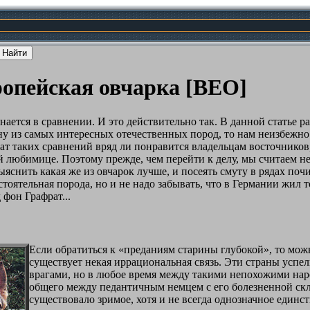
ропейская овчарка [ВЕО]
нается в сравнении. И это действительно так. В данной статье р
ну из самых интересных отечественных пород, то нам неизбежно
ат таких сравнений вряд ли понравится владельцам восточников,
й любимице. Поэтому прежде, чем перейти к делу, мы считаем 
выяснить какая же из овчарок лучше, и посеять смуту в рядах по
остоятельная порода, но и не надо забывать, что в Германии жил
фон Графрат...
Если обратиться к «преданиям старины глубокой», то мож
существует некая иррациональная связь. Эти страны усп
врагами, но в любое время между такими непохожими наро
общего между педантичным немцем с его болезненной скл
существовало зримое, хотя и не всегда однозначное единст