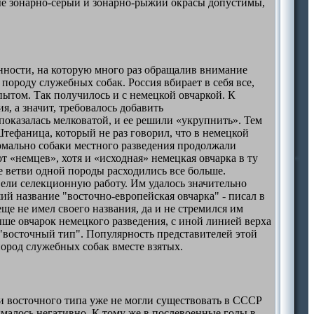
ые зонарно-серый и зонарно-рыжий окрасы допустимы,
енности, на которую много раз обращалив внимание
 породу служебных собак. Россия вбирает в себя все,
пытом. Так получилось и с немецкой овчаркой. К
, а значит, требовалось добавить
показалась мелковатой, и ее решили «укрупнить». Тем
Штефаница, который не раз говорил, что в немецкой
ормально собаки местного разведения продолжали
т «немцев», хотя и «исходная» немецкая овчарка в ту
ве ветви одной породы расходились все больше.
ели селекционную работу. Им удалось значительно
й название "восточно-европейская овчарка" - писал в
ще не имел своего названия, да и не стремился им
ыше овчарок немецкого разведения, с иной линией верха
"восточный тип". Популярность представителей этой
пород служебных собак вместе взятых.
и восточного типа уже не могли существовать в СССР
малось негативно. К тому же в послевоенные годы в