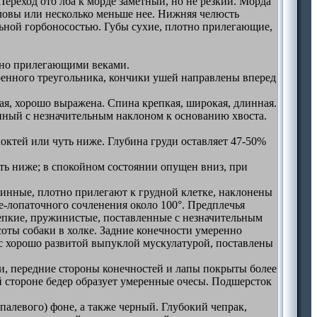
ереход ото лба к морде заметный, но не резкий. Морда
оловы или несколько меньше нее. Нижняя челюсть
льной горбоносостью. Губы сухие, плотно прилегающие,
тно прилегающими веками.
ренного треугольника, кончики ушей направлены вперед
ая, хорошо выражена. Спина крепкая, широкая, длинная.
инный с незначительным наклоном к основанию хвоста.
октей или чуть ниже. Глубина груди оставляет 47-50%
ть ниже; в спокойном состоянии опущен вниз, при
линные, плотно прилегают к грудной клетке, наклонены
е-лопаточного сочленения около 100°. Предплечья
репкие, пружинистые, поставленные с незначительным
соты собаки в холке. Задние конечности умеренно
, с хорошо развитой выпуклой мускулатурой, поставлены
и, передние стороны конечностей и лапы покрыты более
й стороне бедер образует умеренные очесы. Подшерсток
палевого) фоне, а также черный. Глубокий чепрак,