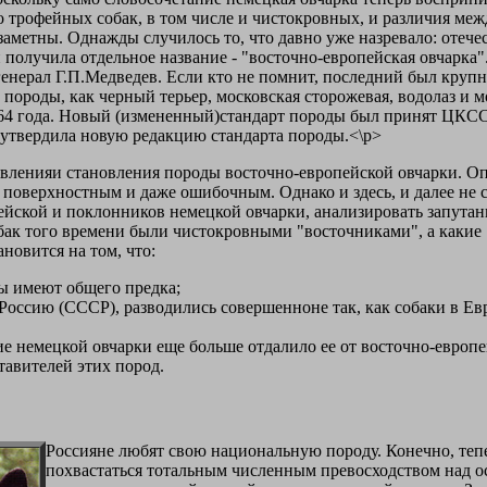
о трофейных собак, в том числе и чистокровных, и различия ме
заметны. Однажды случилось то, что давно уже назревало: отече
 получила отдельное название - "восточно-европейская овчарка"
 генерал Г.П.Медведев. Если кто не помнит, последний был кр
 породы, как черный терьер, московская сторожевая, водолаз и 
964 года. Новый (измененный)стандарт породы был принят ЦКСС
 утвердила новую редакцию стандарта породы.<\p>
явленияи становления породы восточно-европейской овчарки. Опя
я поверхностным и даже ошибочным. Однако и здесь, и далее н
ейской и поклонников немецкой овчарки, анализировать запута
обак того времени были чистокровными "восточниками", а каки
новится на том, что:
ды имеют общего предка;
Россию (СССР), разводились совершенноне так, как собаки в Ев
е немецкой овчарки еще больше отдалило ее от восточно-европей
тавителей этих пород.
Россияне любят свою национальную породу. Конечно, тепе
похвастаться тотальным численным превосходством над 