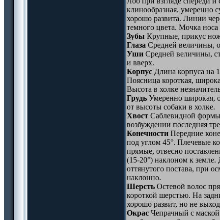
Лоб при взгляде спереди и
клинообразная, умеренно с
хорошо развита. Линии чер
темного цвета. Мочка носа 
Зубы
Крупные, прикус но
Глаза
Средней величины, о
Уши
Средней величины, ст
и вверх.
Корпус
Длина корпуса на 1
Поясница короткая, широка
Высота в холке незначител
Грудь
Умеренно широкая, о
от высоты собаки в холке.
Хвост
Саблевидной формы, 
возбуждении последняя трет
Конечности
Передние коне
под углом 45°. Плечевые к
прямые, отвесно поставлен
(15-20°) наклоном к земле
оттянутого постава, при о
наклонно.
Шерсть
Остевой волос пря
короткой шерстью. На задн
хорошо развит, но не выхо
Окрас
Чепрачный с маской 