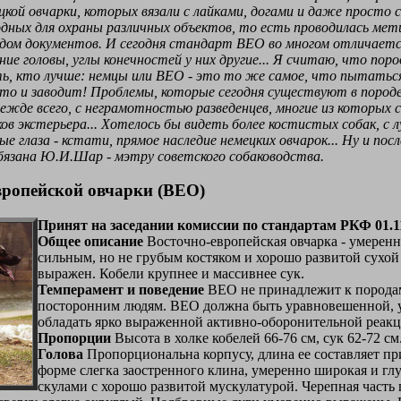
ецкой овчарки, которых вязали с лайками, догами и даже просто 
одных для охраны различных объектов, то есть проводилась мет
ом документов. И сегодня стандарт ВЕО во многом отличается
ение головы, углы конечностей у них другие... Я считаю, что по
ь, кто лучше: немцы или ВЕО - это то же самое, что пытаться 
о и заводит! Проблемы, которые сегодня существуют в породе в
режде всего, с неграмотностью разведенцев, многие из которых
в экстерьера... Хотелось бы видеть более костистых собак, с
 глаза - кстати, прямое наследие немецких овчарок... Ну и по
обязана Ю.И.Шар - мэтру советского собаководства.
вропейской овчарки (ВЕО)
Принят на заседании комиссии по стандартам РКФ 01.1
Общее описание
Восточно-европейская овчарка - умеренно
сильным, но не грубым костяком и хорошо развитой сухо
выражен. Кобели крупнее и массивнее сук.
Темперамент и поведение
ВЕО не принадлежит к породам,
посторонним людям. ВЕО должна быть уравновешенной, у
обладать ярко выраженной активно-оборонительной реакц
Пропорции
Высота в холке кобелей 66-76 см, сук 62-72 с
Голова
Пропорциональна корпусу, длина ее составляет пр
форме слегка заостренного клина, умеренно широкая и гл
скулами с хорошо развитой мускулатурой. Черепная часть 