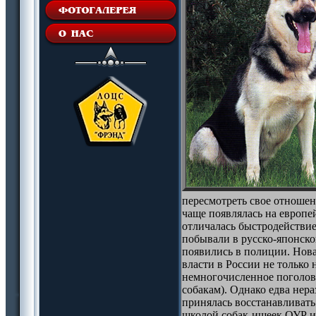
пересмотреть свое отношен
чаще появлялась на европе
отличалась быстродействие
побывали в русско-японско
появились в полиции. Нова
власти в России не только
немногочисленное поголов
собакам). Однако едва нер
принялась восстанавливать
школой собак-ищеек ОУР и 