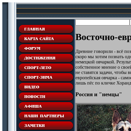
Восточно-ев
Древние говорили - всё поз
скоро мы хотим познать од
немецкой овчаркой. Результ
собственное мнение о свое
не ставятся задачи, чтобы 
европейская овчарка - сам
лишь пёс по кличке Хоранд 
Россия и "немцы"