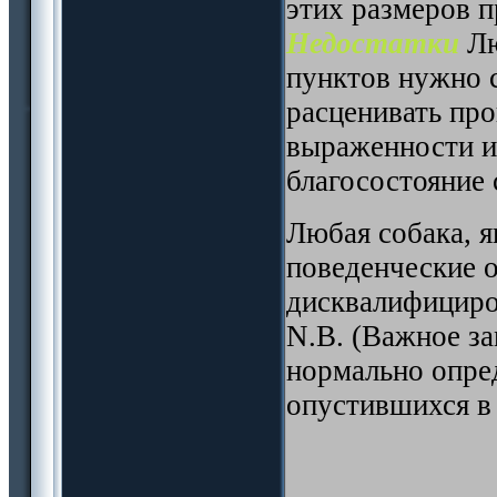
этих размеров 
Недостатки
Лю
пунктов нужно с
расценивать про
выраженности и
благосостояние 
Любая собака, 
поведенческие 
дисквалифициро
N.B. (Важное з
нормально опре
опустившихся в