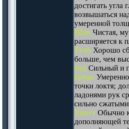
достигать угла 
возвышаться над
умеренной тол
Шея
Чистая, му
расширяется к п
Тело
Хорошо сба
больше, чем выс
Зад
Сильный и п
Грудь
Умеренной
точки локтя; до
ладонями рук ср
сильно сжатыми
Хвост
Обычно к
дополняющей те