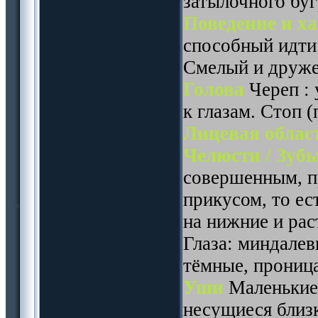
затылочного буг
Поведение и х
способный идти 
Смелый и друж
Голова
Череп : 
к глазам. Стоп (
Лицевая облас
Челюсти / Зуб
совершенным, 
прикусом, то ес
на нижние и рас
Глаза: миндалев
тёмные, прониц
Уши
Маленькие 
несущиеся близк