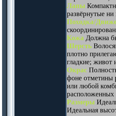
Лапы
Компактны
развёрнутые ни 
Походка/Движ
скоординирован
Кожа
Должна бы
Шерсть
Волосян
плотно прилега
гладкие; живот 
Окрас
Полность
фоне отметины 
или любой комб
расположенных н
Размеры
Идеаль
Идеальная высот