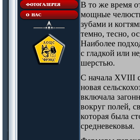
В то же время от
мощные челюсти
зубами и когтям
темно, тесно, о
Наиболее подход
с гладкой или н
шерстью.
С начала XVIII 
новая сельскохо
включала загонн
вокруг полей, с
которая была ст
средневековья.