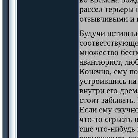
рассел терьеры 
отзывчивыми и 
Будучи истинны
соответствующе
множество бесп
авантюрист, лю
Конечно, ему по
устроившись на
внутри его дрем
стоит забывать.
Если ему скучно
что-то сгрызть 
еще что-нибудь 