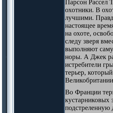
Парсон Рассел 
охотники. В охо
лучшими. Правда
настоящее время
на охоте, освоб
следу зверя вме
выполняют саму
норы. А Джек ра
истребители гр
терьер, который
Великобритании,
Во Франции терь
кустарниковых 
подстреленную д