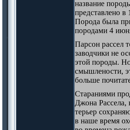
название породы
представлено в
Порода была пр
породами 4 июня
Парсон рассел т
заводчики не о
этой породы. Но
смышлености, э
больше почитат
Cтараниями про
Джона Рассела, 
терьер сохраняю
в наше время ох
во времена рож