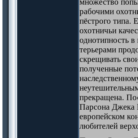
множество попы
рабочими охотн
пёстрого типа. 
охотничьи качес
однотипность в 
терьерами прод
скрещивать свои
полученные пот
наследственном
неутешительным
прекращена. По
Парсона Джека 
европейском кон
любителей верх