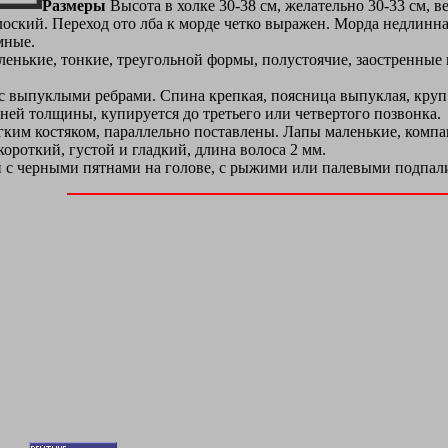
Размеры
Высота в холке 30-38 см, желательно 30-33 см, вес
лоский. Переход ото лба к морде четко выражен. Морда недлинна
мные.
енькие, тонкие, треугольной формы, полустоячие, заостренные 
 с выпуклыми ребрами. Спина крепкая, поясница выпуклая, круп
ней толщины, купируется до третьего или четвертого позвонка.
гким костяком, параллельно поставлены. Лапы маленькие, компа
ороткий, густой и гладкий, длина волоса 2 мм.
 с черными пятнами на голове, с рыжими или палевыми подпали