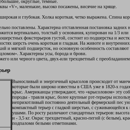
ебольшие, округлые, темные.
квы «V», маленькие, высоко посажены, висячие на хряще.
широкая и глубокая. Холка короткая, четко выражена. Спина коро
льно поставлены. Характерна отставленная постановка задних н
жится вертикально, толстый у основания, купирован на 1/3 или 
ошерстных фокстерьеров густой, состоит из подшерстка и жес
ностях шерсть очень короткая и гладкая. На животе и внутренни
кий и мягкий подшерсток, но основную особенность составляют
адломом». Характерны усы, борода и брови.
его или черного цвета, двух-или трехцветный с преобладанием 
рьер
Выносливый и энергичный крысолов происходит от манчес
которые были широко известны в США уже в 1820-х годах.
крыс. Американцы утверждают, что «крысоловом» эту соба
породы - травля крыс, более крупные рэт-терьеры использ
неприхотливый постоянно деятельный фермерский пес ун
компактный терьер с гладкой шерстью, с суживающейся к
ушами. По росту различают стандартных терьеров: высота в х
и - 3,5 кг. Окрас трехцветный, красно-пегий (с белым), к
подпаломи белыми отметинами.