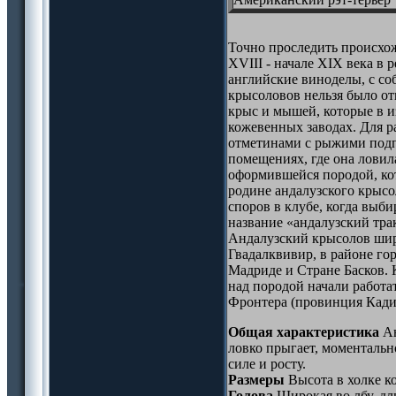
Точно проследить происхож
XVIII - начале XIX века в
английские виноделы, с со
крысоловов нельзя было от
крыс и мышей, которые в и
кожевенных заводах. Для 
отметинами с рыжими подпа
помещениях, где она ловил
оформившейся породой, кот
родине андалузского крысол
споров в клубе, когда выб
название «андалузский тра
Андалузский крысолов широ
Гвадалквивир, в районе го
Мадриде и Стране Басков. 
над породой начали работа
Фронтера (провинция Кадис)
Общая характеристика
Ан
ловко прыгает, моменталь
силе и росту.
Размеры
Высота в холке коб
Голова
Широкая во лбу, дл