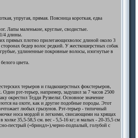
ткая, упругая, прямая. Поясница короткая, едва
ог. Лапы маленькие, круглые, сводистые.
1/4 длины.
тких прямых плотно прилегающихволос длиной около 3
х сторонах бедер волос редкий. У жесткошерстных собак
 грубые, удлиненные покровные волосы, изогнутые в
белого цвета.
терских терьеров и гладкошерстных фокстерьеров,
 Один рэт-терьер, например, задушил за 7 часов 2500
ку окрестил Тедди Рузвельт. Основное значение
уются на охоте, как и другие подобные породы. Этот
ичтожает любых грызунов. Рэт-терьер - типичный
 мочке носа мордой и легкими, свисающими на хрящах
олке 35,5-58,5 см. вес - 5,5-16 кг; и малых - 20-35,5 см
расно-пестрый («бриндл»),черно-подпалый, голубой с