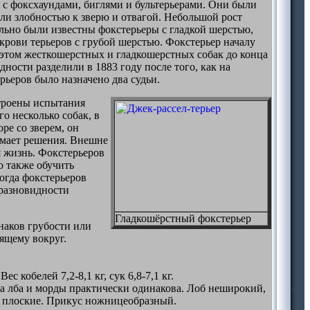
 с фоксхаундами, биглями и бультерьерами. Они были
ли злобностью к зверю и отвагой. Небольшой рост
льно были известны фокстерьеры с гладкой шерстью,
крови терьеров с грубой шерстью. Фокстерьер началу
 этом жесткошерстных и гладкошерстных собак до конца
ности разделили в 1883 году после того, как на
рьеров было назначено два судьи.
строены испытания
о несколько собак, в
ре со зверем, он
нимает решения. Внешне
я жизнь. Фокстерьеров
о также обучить
ногда фокстерьеров
 разновидности
Гладкошёрстный фокстерьер
наков грубости или
ящему вокруг.
с кобелей 7,2-8,1 кг, сук 6,8-7,1 кг.
на лба и морды практически одинакова. Лоб неширокий,
ы плоские. Прикус ножницеобразный.