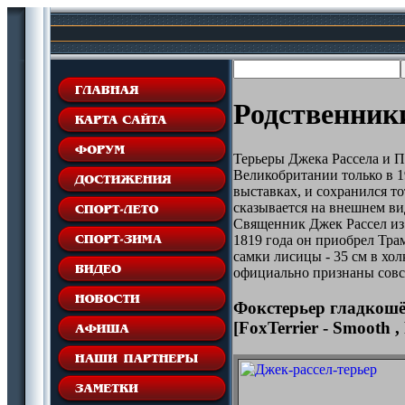
Родственники
Терьеры Джека Рассела и П
Великобритании только в 19
выставках, и сохранился т
сказывается на внешнем ви
Священник Джек Рассел из 
1819 года он приобрел Тра
самки лисицы - 35 см в хо
официально признаны совс
Фокстерьер гладкош
[FoxTerrier - Smooth ,