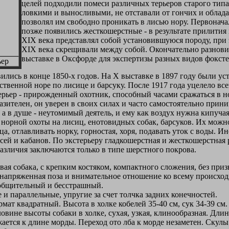
целей подходили помеси различных терьеров старого типа
ловкими и выносливыми, не отставали от гончих и облада
позволял им свободно проникать в лисью нору. Первонача
позже появились жесткошерстные - в результате прилития 
XIX века представлял собой установившуюся породу, при
XIX века скрещивали между собой. Окончательно разновид
выставке в Оксфорде для экспертизы разных видов фоксте
ьер
ились в конце 1850-х годов. На X выставке в 1897 году были у
твенной норе по лисице и барсуку. После 1917 года уцелело всег
рьер - прирожденный охотник, способный часами сражаться в но
азителен, он уверен в своих силах и часто самостоятельно при
 а в душе - неутомимый деятель, и ему как воздух нужна кипуча
норной охоты на лисиц, енотовидных собак, барсуков. Их можн
йца, отлавливать норку, горностая, хоря, подавать уток с воды. И
сей и кабанов. По экстерьеру гладкошерстная и жесткошерстная
азличия заключаются только в типе шерстного покрова.
ая собака, с крепким костяком, компактного сложения, без приз
напряженная поза и внимательное отношение ко всему происход
бщительный и бесстрашный.
 параллельные, упругие за счет толчка задних конечностей.
ат квадратный. Высота в холке кобелей 35-40 см, сук 34-39 см. Ве
овине высоты собаки в холке, сухая, узкая, клинообразная. Дли
ается к длине морды. Переход ото лба к морде незаметен. Скул