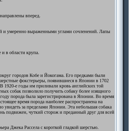
 направлены вперед.
рой и умеренно выраженными углами сочленений. Лапы
и в области крупа.
вокруг городов Кобе и Йокогама. Его предками были
ошерстные фокстерьеры, появившиеся в Японии в 1702
 В 1920-е годы им приливали кровь английских той
тных собак позволило получить собаку более изящного
 году порода была зарегистрирована в Японии. Во время
стоящее время порода наиболее распространена на
но увидеть за пределами Японии. Эта небольшая собака
ень подвижен, чуткий сторож и преданный друг для всей
ера Джека Рассела с короткой гладкой шерстью.