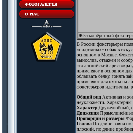
Жёсткошёрстный фокстер
В России фокстерьеры появ
«подземных» собак в искусс
основном в Москве. Фоксте
вынослив, отважен и сообр
это английский аристократ,
применяют в основном для 
облаивать белку, гонять за
применяют для охоты на ло
фокстерьеров идентичны, р
Общий вид
Активная и жив
неуклюжести. Характерны 
Характер
Дружелюбный, о
Движения
Прямолинейные и
Пропорции и размеры
Форм
Голова
По длине равна пол
плоский, по длине приближ