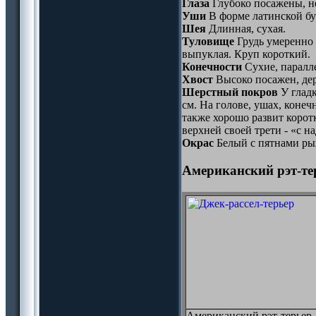
Глаза
Глубоко посажены, н
Уши
В форме латинской бу
Шея
Длинная, сухая.
Туловище
Грудь умеренно 
выпуклая. Круп короткий.
Конечности
Сухие, паралле
Хвост
Высоко посажен, дер
Шерстный покров
У гладк
см. На голове, ушах, конеч
также хорошо развит корот
верхней своей трети - «с н
Окрас
Белый с пятнами рыж
Американский рэт-те
Американский рэт-терьер