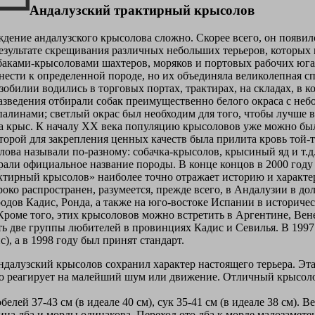
Андалузский трактирный крысолов
дение андалузского крысолова сложно. Скорее всего, он появил
 результате скрещивания различных небольших терьеров, которых
баками-крысоловами шахтеров, моряков и портовых рабочих юга
нести к определенной породе, но их объединяла великолепная с
зобилии водились в торговых портах, трактирах, на складах, в 
разведения отбирали собак преимущественно белого окраса с н
линами; светлый окрас был необходим для того, чтобы лучше в
а крыс. К началу XX века популяцию крысоловов уже можно был
орой для закрепления ценных качеств была прилита кровь той-те
ова называли по-разному: собачка-крысолов, крысиный яд и т.д.
ирали официальное название породы. В конце концов в 2000 году
ктирный крысолов» наиболее точно отражает историю и характер
ко распространен, разумеется, прежде всего, в Андалузии в до
родов Кадис, Ронда, а также на юго-востоке Испании в историче
Кроме того, этих крысоловов можно встретить в Аргентине, Вен
ть две группы любителей в провинциях Кадис и Севилья. В 1997 
, а в 1998 году был принят стандарт.
далузский крысолов сохранил характер настоящего терьера. Эта
но реагирует на малейший шум или движение. Отличный крысоло
елей 37-43 см (в идеале 40 см), сук 35-41 см (в идеале 38 см). Вес.
ина лба и морды одинакова. Переход ото лба к морде малозамете