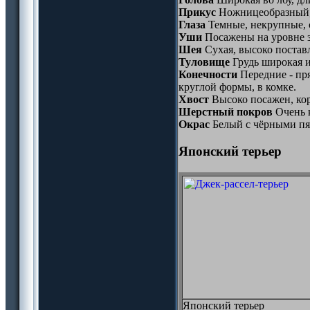
Прикус
Ножницеобразный, 
Глаза
Темные, некрупные, с
Уши
Посажены на уровне з
Шея
Сухая, высоко постав
Туловище
Грудь широкая и
Конечности
Передние - пр
круглой формы, в комке.
Хвост
Высоко посажен, кор
Шерстный покров
Очень к
Окрас
Белый с чёрными пя
Японский терьер
Японский терьер