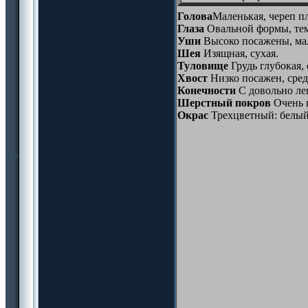
Голова
Маленькая, череп п
Глаза
Овальной формы, те
Уши
Высоко посажены, мал
Шея
Изящная, сухая.
Туловище
Грудь глубокая,
Хвост
Низко посажен, сред
Конечности
С довольно ле
Шерстный покров
Очень к
Окрас
Трехцветный: белый