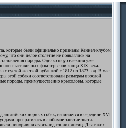
 типа, которые были официально признаны Кеннел-клубом
ому, что они целое столетие не появлялись на
д становления породы. Однако шоу-селекция уже
инают выставочных фокстерьеров конца XIX века.
 с густой жесткой рубашкой с 1812 по 1873 год. В мае
меры этой собаки соответствовали размерам врослой
азные породы, преимущественно крысоловы, которые
д английских норных собак, начинается в середине XVI
аундами превратилась в любимое занятие знати.
оняли понорившихся из-под гончих лисиц. Для таких