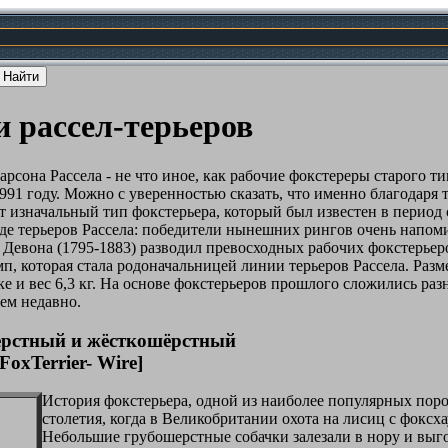
 рассел-терьеров
арсона Рассела - не что иное, как рабочие фокстереры старого
91 году. Можно с уверенностью сказать, что именно благодаря т
от изначальный тип фокстерьера, который был известен в перио
де терьеров Рассела: победители нынешних рингов очень напом
Девона (1795-1883) разводил превосходных рабочих фокстерьеров
мп, которая стала родоначальницей линии терьеров Рассела. Раз
лке и вес 6,3 кг. На основе фокстерьеров прошлого сложились р
ем недавно.
ёрстный и жёсткошёрстный
 FoxTerrier- Wire]
История фокстерьера, одной из наиболее популярных поро
столетия, когда в Великобритании охота на лисиц с фоксх
Небольшие грубошерстные собачки залезали в нору и выг