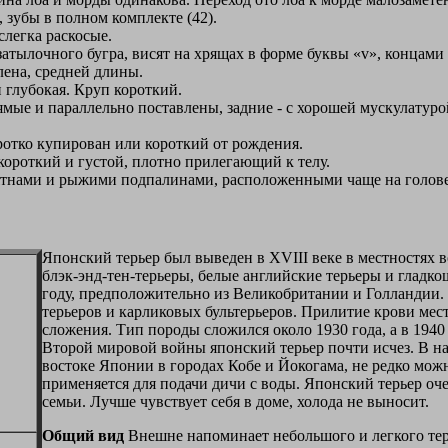
зубы в полном комплекте (42).
легка раскосые.
атылочного бугра, висят на хрящах в форме буквы «v», концами
лена, средней длины.
 глубокая. Круп короткий.
ямые и параллельно поставлены, задние - с хорошей мускулату
отко купирован или короткий от рождения.
ороткий и густой, плотно прилегающий к телу.
тнами и рыжими подпалинами, расположенными чаще на голове 
Японский терьер был выведен в XVIII веке в местностях 
блэк-энд-тен-терьеры, белые английские терьеры и гладк
году, предположительно из Великобритании и Голландии.
терьеров и карликовых бультерьеров. Прилитие крови мес
сложения. Тип породы сложился около 1930 года, а в 1940
Второй мировой войны японский терьер почти исчез. В на
востоке Японии в городах Кобе и Йокогама, не редко мож
применяется для подачи дичи с воды. Японский терьер оч
семьи. Лучше чувствует себя в доме, холода не выносит.
Общий вид
Внешне напоминает небольшого и легкого терь