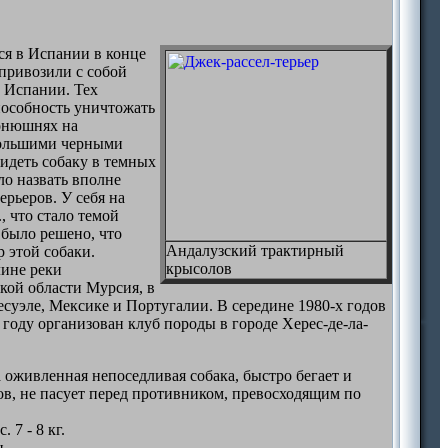
ся в Испании в конце
 привозили с собой
 Испании. Тех
пособность уничтожать
конюшнях на
ебольшими черными
идеть собаку в темных
о назвать вполне
рьеров. У себя на
, что стало темой
 было решено, что
Андалузский трактирный
 этой собаки.
крысолов
лине реки
ской области Мурсия, в
есуэле, Мексике и Португалии. В середине 1980-х годов
году организован клуб породы в городе Херес-де-ла-
 оживленная непоседливая собака, быстро бегает и
в, не пасует перед противником, превосходящим по
 7 - 8 кг.
н.