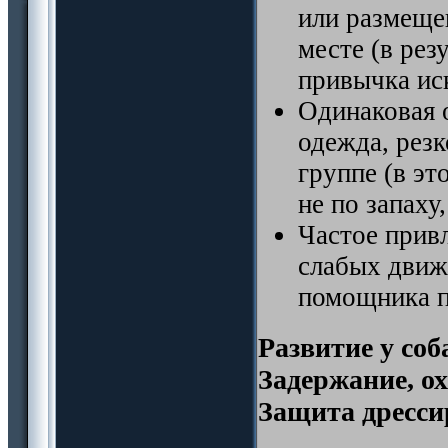
или размещен
месте (в рез
привычка ис
Одинаковая 
одежда, рез
группе (в эт
не по запаху
Частое прив
слабых движ
помощника п
Развитие у со
Задержание, о
Защита дресс