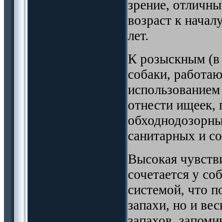
зрение, отличны
возраст к начал
лет.
К розыскным (в
собаки, работа
использованием 
отнести ищеек, 
обходнодозорны
санитарных и с
Высокая чувств
сочетается у со
системой, что п
запахи, но и ве
запахов, запоми