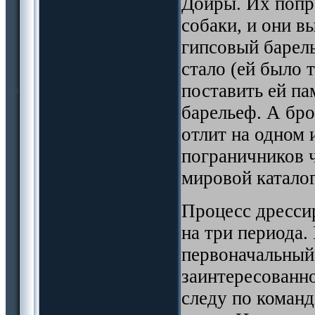
Дойры. Их попр
собаки, и они в
гипсовый барель
стало (ей было 
поставить ей па
барельеф. А бр
отлит на одном 
пограничников 
мировой катало
Процесс дресси
на три периода.
первоначальный
заинтересованно
следу по команд