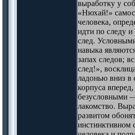
выработку у соб
«Нюхай!» самос
человека, опред
идти по следу и
след. Условным
навыка являютс
запах следов; 
след!», восклиц
ладонью вниз в
корпуса вперед
безусловными —
лакомство. Выр
развитом обонят
инстинктивном с
человека и подр