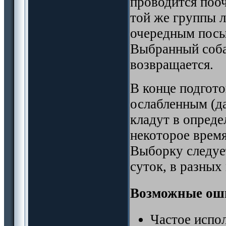
проводится поо
той же группы л
очередным посы
Выбранный соба
возвращается.
В конце подгот
ослабленным (да
кладут в опреде
некоторое время
Выборку следуе
суток, в разных
Возможные ош
Частое испо