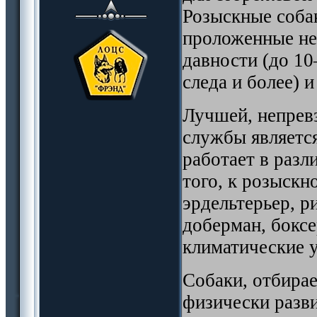
Розыскные соба
проложенные не
давности (до 1
следа и более) 
Лучшей, непрев
службы является
работает в раз
того, к розыскн
эрдельтерьер, р
доберман, боксе
климатические у
Собаки, отбира
физически разв