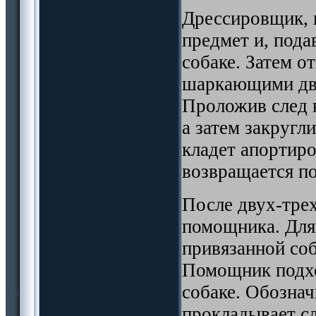
Дрессировщик, 
предмет и, пода
собаке. Затем о
шаркающими дви
Проложив след 
а затем закругл
кладет апортиро
возвращается по
После двух-трех
помощника. Для
привязанной со
Помощник подход
собаке. Обознач
прокладывает сл