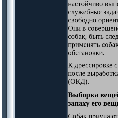
настойчиво вып
служебные зада
свободно ориент
Они в совершен
собак, быть сле
применять соба
обстановки.
К дрессировке 
после выработк
(ОКД).
Выборка вещей
запаху его вещ
Собак приучают 