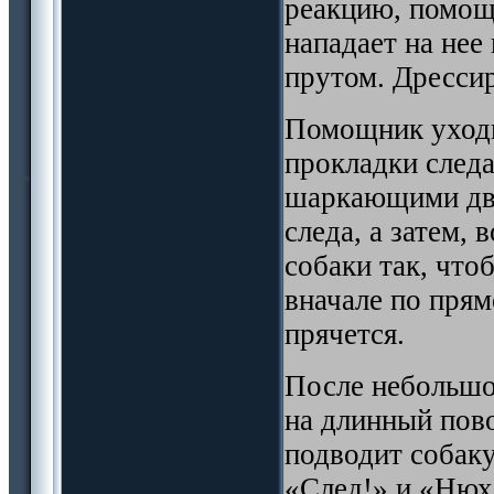
реакцию, помощн
нападает на нее
прутом. Дресси
Помощник уходи
прокладки следа
шаркающими дви
следа, а затем,
собаки так, что
вначале по прям
прячется.
После небольшо
на длинный пово
подводит собаку
«След!» и «Нюха