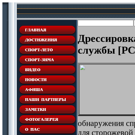
Дрессировк
службы [PC
обнаружения сп
для сторожевой