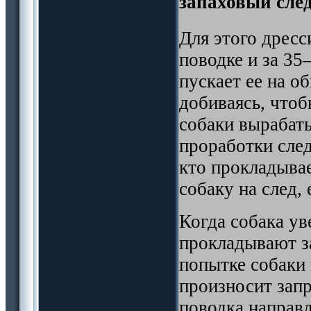
запаховый след
Для этого дрес
поводке и за 35
пускает ее на о
добиваясь, чтоб
собаки вырабат
проработки след
кто прокладывае
собаку на след,
Когда собака ув
прокладывают з
попытке собаки
произносит за
поводка направл