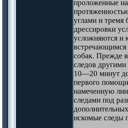
проложенные на
протяженностью 
углами и тремя
дрессировки ус
усложняются и 
встречающимся 
собак. Прежде в
следов другими 
10—20 минут до
первого помощн
намеченную лин
следами под ра
дополнительных
искомые следы 