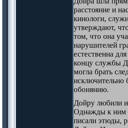
Дойра шла прямо
расстояние и на
кинологи, служи
утверждают, что
том, что она уч
нарушителей гра
естественна для
концу службы До
могла брать сле
исключительно 
обонянию.
Дойру любили и 
Однажды к ним 
писали этюды, 