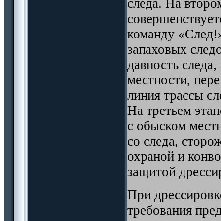
следа. На второ
совершенствует
команду «След!
запаховых след
давность следа,
местности, пере
линия трассы сл
На третьем этап
с обыском мест
со следа, сторо
охраной и конв
защитой дресси
При дрессировк
требования пре