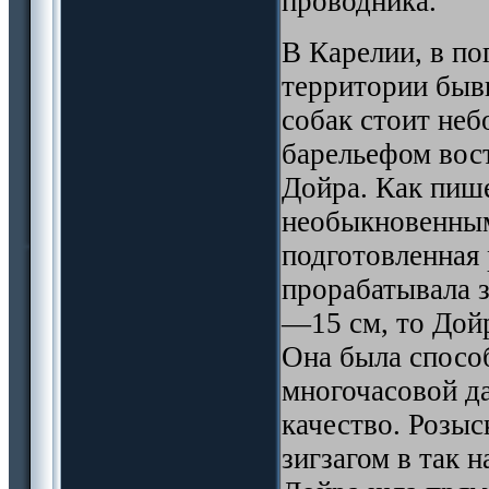
проводника.
В Карелии, в по
территории быв
собак стоит не
барельефом вос
Дойра. Как пише
необыкновенным
подготовленная
прорабатывала з
—15 см, то Дойр
Она была спосо
многочасовой д
качество. Розыс
зигзагом в так 