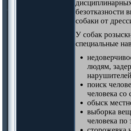
дисциплинарных
безотказности в
собаки от дресс
У собак розыск
специальные на
недоверчиво
людям, заде
нарушителей
поиск челове
человека со 
обыск местн
выборка вещ
человека по 
сторожевка н