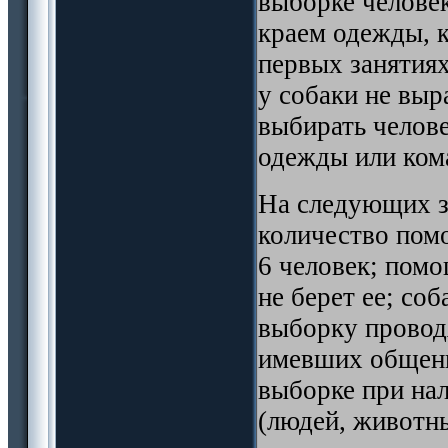
выборке челове
краем одежды, 
первых занятиях
у собаки не выр
выбирать челове
одежды или ком
На следующих з
количество пом
6 человек; пом
не берет ее; со
выборку провод
имевших общени
выборке при на
(людей, животны