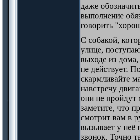
даже обозначить
выполнение обяз
говорить "хорош
С собакой, кото
улице, поступаю
выходе из дома,
не действует. П
скармливайте ма
навстречу двига
они не пройдут 
заметите, что п
смотрит вам в р
вызывает у неё
звонок. Точно т