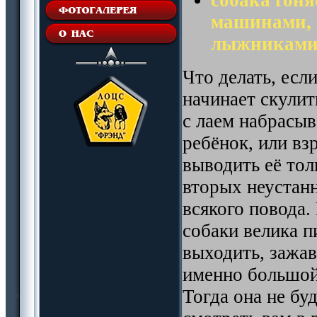
машинами, 
лыжниками 
Что делать, есл
начинает скулить
с лаем набрасыв
ребёнок, или вз
выводить её тол
вторых неустанн
всякого повода.
собаки велика п
выходить, зажав
именно большой,
Тогда она не буд