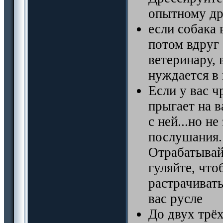
опытному др
если собака 
потом вдруг 
ветеринару, 
нуждается в
Если у вас ч
прыгает на в
с ней...но н
послушания.
Отрабатывай
гуляйте, что
растрачиват
вас русле
До двух трё