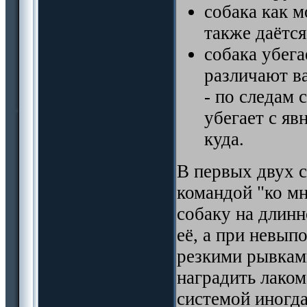
собака как м
также даётс
собака убега
различают ва
- по следам 
убегает с яв
куда.
В первых двух с
командой "ко м
собаку на длинн
её, а при невып
резкими рывками
наградить лаком
системой иногда