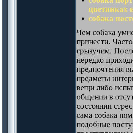
цветниках и
собака пост
Чем собака умн
принести. Част
грызучим. После
нередко приходи
предпочтения вы
предметы интерь
вещи либо испы
общении в отсут
состоянии стрес
сама собака пом
подобные посту