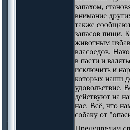
запахом, станов
внимание других
также сообщают
запасов пищи. К
животным избави
власоедов. Нако
в пасти и валять
исключить и нар
которых наши 
удовольствие. В
действуют на на
нас. Всё, что на
собаку от "опас
Предупредим сра