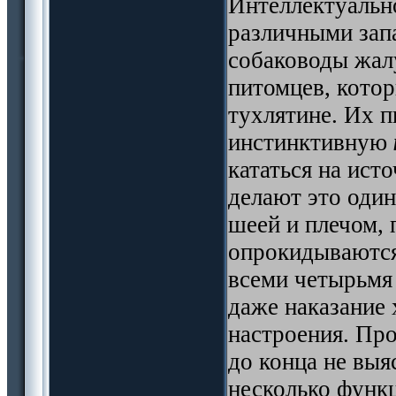
Интеллектуальн
различными запа
собаководы жал
питомцев, котор
тухлятине. Их 
инстинктивную
кататься на ист
делают это один
шеей и плечом, 
опрокидываются 
всеми четырьмя
даже наказание 
настроения. Про
до конца не выя
несколько функ