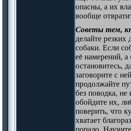
опасны, а их вл
вообще отврати
Советы тем, к
делайте резких 
собаки. Если со
её намерений, а 
остановитесь, д
заговорите с не
продолжайте пут
без поводка, не
обойдите их, ли
поверить, что к
хватает благора
попало. Научите