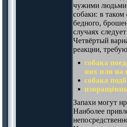
чужими людьми,
собаки: в таком
бедного, брошен
случаях следует
Четвёртый вариа
реакции, требу
собака поед
них или на 
собака под
извращённы
Запахи могут нр
Наиболее привле
непосредственно