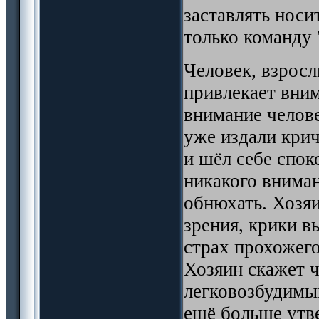
заставлять носи
только команду 
Человек, взросл
привлекает вним
внимание челове
уже издали крич
и шёл себе спок
никакого вниман
обнюхать. Хозяи
зрения, крики в
страх прохожего
Хозяин скажет ч
легковозбудимый
ещё больше утве