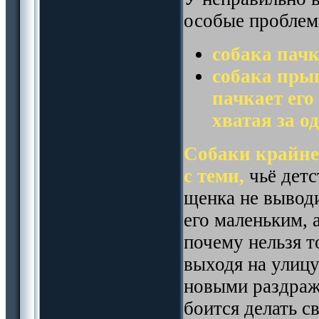
особые проблем
собака пачка
собака прыг
пачкает его
хватая за о
Собаки крайне
с теми,
чьё детс
щенка не выводи
его маленьким, 
почему нельзя т
выходя на улицу
новыми раздраж
боится делать с