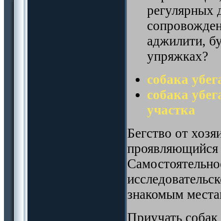
регулярных 
сопровожден
аджилити, б
упряжках?
собака убег
собака убег
участка
Бегство от хозяи
проявляющийся в
Самостоятельно
исследовательск
знакомым места
Приучать собак 