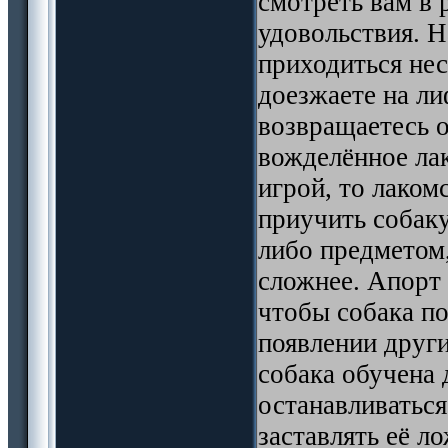
смотреть вам в 
удовольствия. 
приходиться не
доезжаете на ли
возвращаетесь о
вожделённое лак
игрой, то лаком
приучить собаку
либо предметом,
сложнее. Апорт 
чтобы собака по
появлении други
собака обучена
останавливатьс
заставлять её л