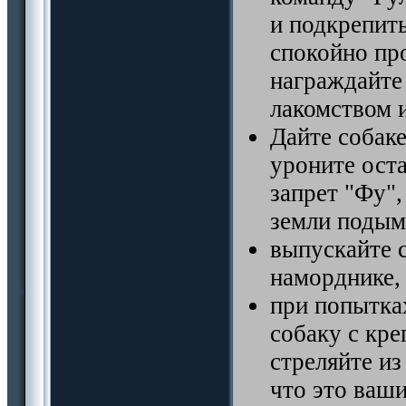
и подкрепить
спокойно пр
награждайте
лакомством 
Дайте собаке
уроните ост
запрет "Фу",
земли подым
выпускайте с
наморднике, 
при попытках
собаку с кр
стреляйте из
что это ваши