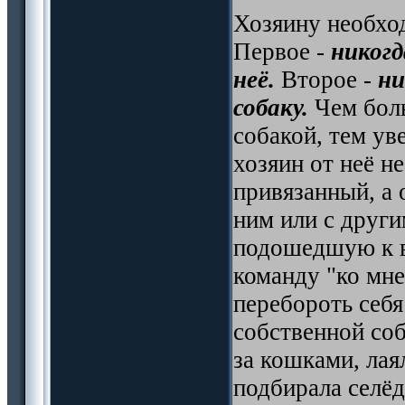
Хозяину необхо
Первое -
никогд
неё.
Второе -
ни
собаку.
Чем боль
собакой, тем ув
хозяин от неё не
привязанный, а о
ним или с други
подошедшую к в
команду "ко мне
перебороть себя
собственной соб
за кошками, лая
подбирала селёд