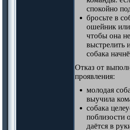
спокойно по
бросьте в с
ошейник или 
чтобы она не
выстрелить и
собака начнё
Отказ от выполн
проявления:
молодая соба
выучила ком
собака целеу
поблизости о
даётся в ру