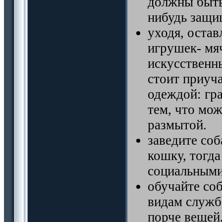
должны быть 
нибудь защ
уходя, оста
игрушек- мяч
искусственны
стоит приуча
одеждой: гра
тем, что мож
размытой.
заведите соб
кошку, тогда
социальными
обучайте со
видам служб.
порче вещей,