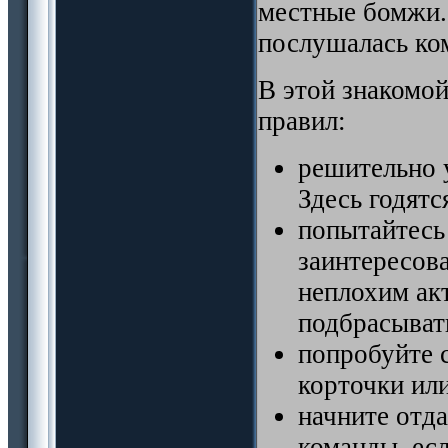
местные бомжи..
послушалась ко
В этой знакомо
правил:
решительно у
Здесь годятс
попытайтесь
заинтересова
неплохим акт
подбрасывать
попробуйте с
корточки или
начните отда
команды. есл