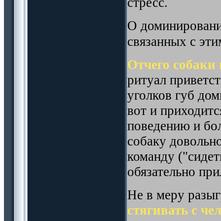
стресс.
О доминировани
связанных с эти
Отчего собаки
ритуал приветс
уголков губ дом
вот и приходитс
поведению и бол
собаку довольно
команду ("сидет
обязательно при
Не в меру разы
стягивать с че