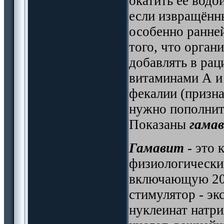
окатить её водо
если извращённ
особенно ранней
того, что орган
добавлять в рац
витаминами А и 
фекалии (призна
нужно пополнит
Показаны
гама
Гамавит
- это 
физиологически
включающую 20 
стимулятор - эк
нуклеинат натр