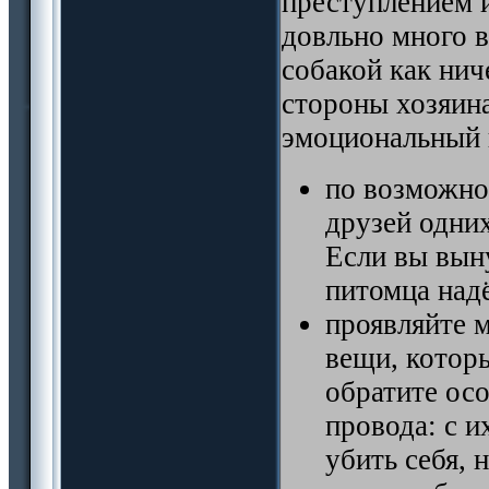
преступлением 
довльно много в
собакой как нич
стороны хозяина
эмоциональный 
по возможно
друзей одних
Если вы вын
питомца над
проявляйте 
вещи, котор
обратите ос
провода: с 
убить себя, 