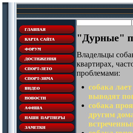
"Дурные" п
Владельцы собак
квартирах, час
проблемами:
собака лает
выводят пог
собака проя
другим дом
встреченным
собака гоня