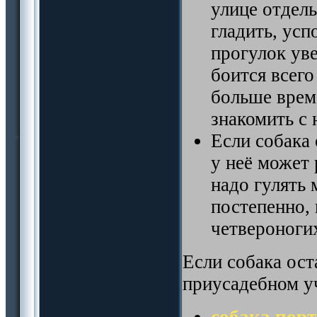
улице отдель
гладить, усп
прогулок ув
боится всего
больше време
знакомить с
Если собака 
у неё может 
надо гулять 
постепенно, 
четвероноги
Если собака ост
приусадебном у
собака порт