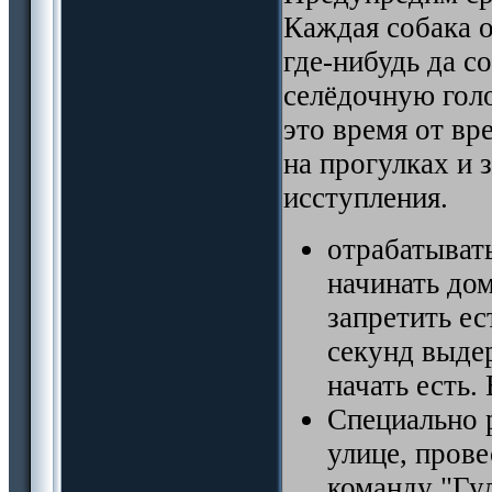
Каждая собака о
где-нибудь да с
селёдочную голо
это время от вр
на прогулках и 
исступления.
отрабатыват
начинать дом
запретить ес
секунд выде
начать есть.
Специально р
улице, прове
команду "Гул